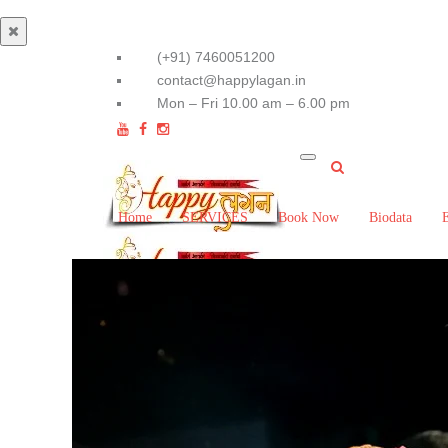
(+91) 7460051200
contact@happylagan.in
Mon – Fri 10.00 am – 6.00 pm
Home
SERVICES
Book Now
Biodata